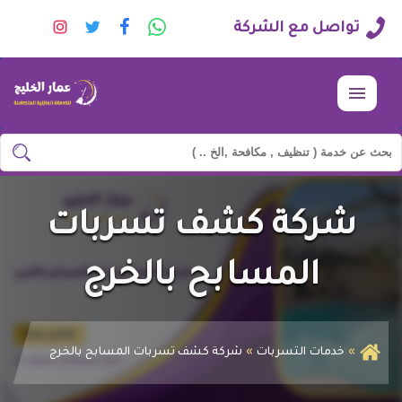
راسلنا
تابعنا
تابعنا
تابعنا
تواصل مع الشركة
عبر
على
على
على
الواتساب
فيسبوك
تويتر
انستجرا
القائمة
ابحث
ابحث
في
شركة
شركة كشف تسربات
وجه
السعادة
المسابح بالخرج
خدمات التسربات
شركة كشف تسربات المسابح بالخرج