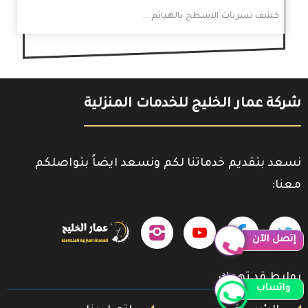
كشف تسربات الاسطح بالهياثم …
شركة عمار الخليج للخدمات المنزلية
نسعد بتقديم خدماتنا لكم ونسعد ايضاً بتواصلكم
معنا:
حمل
تابعنا
تابعنا
تابعنا
تابعنا
إتصل الآن
تطبيقنا
على
على
على
على
على
روابط قد تهمك
جوجل
واتساب
تويتر
فيسبوك
يوتيوب
إنستجرام