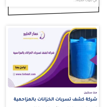
في تلوث المياه،…
زيد
منذ سنتين
شركة كشف تسربات الخزانات بالمزاحمية