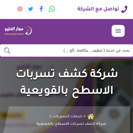
راسلنا
تابعنا
تابعنا
تابعنا
تواصل مع الشركة
عبر
على
على
على
الواتساب
فيسبوك
تويتر
انستجرا
القائمة
ابحث
ابحث
في
شركة
شركة كشف تسربات
وجه
السعادة
الاسطح بالقويعية
خدمات التسربات
شركة كشف تسربات الاسطح بالقويعية