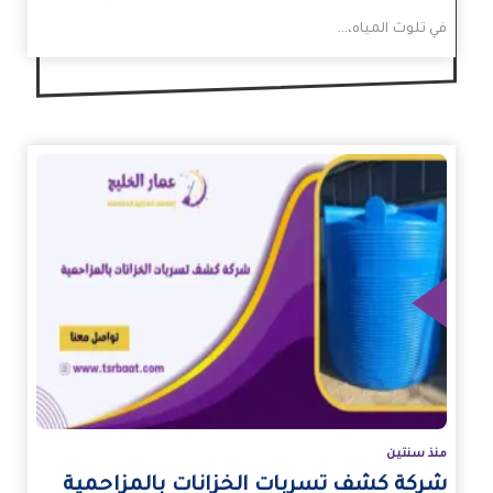
في تلوث المياه،…
زيد
منذ سنتين
شركة كشف تسربات الخزانات بالمزاحمية