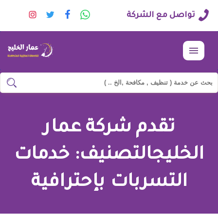
راسلنا
تابعنا
تابعنا
تابعنا
تواصل مع الشركة
عبر
على
على
على
الواتساب
فيسبوك
تويتر
انستجرا
القائمة
ابحث
ابحث
في
شركة
تقدم شركة عمار
وجه
السعادة
الخليجالتصنيف:
خدمات
التسربات
بإحترافية