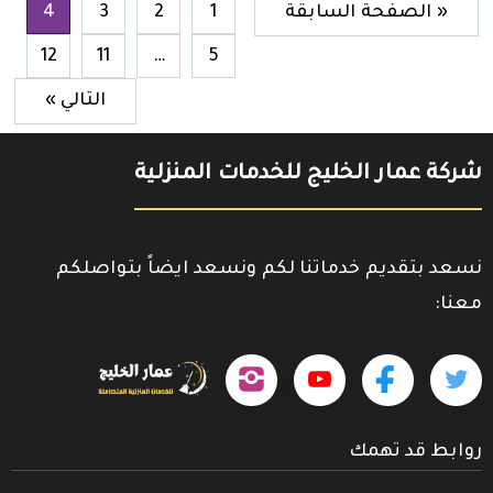
« الصفحة السابقة
1
2
3
4
12
11
…
5
التالي »
شركة عمار الخليج للخدمات المنزلية
نسعد بتقديم خدماتنا لكم ونسعد ايضاً بتواصلكم
معنا:
حمل
تابعنا
تابعنا
تابعنا
تابعنا
تطبيقنا
على
على
على
على
على
روابط قد تهمك
جوجل
تويتر
فيسبوك
يوتيوب
إنستجرام